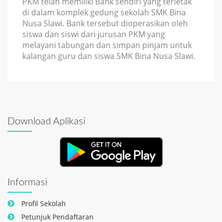
PKM telah memiliki Bank sendiri yang terletak
di dalam komplek gedung sekolah SMK Bina
Nusa Slawi. Bank tersebut dioperasikan oleh
siswa dan siswi dari jurusan PKM yang
melayani tabungan dan simpan pinjam untuk
kalangan guru dan siswa SMK Bina Nusa Slawi.
Download Aplikasi
Informasi
Profil Sekolah
Petunjuk Pendaftaran